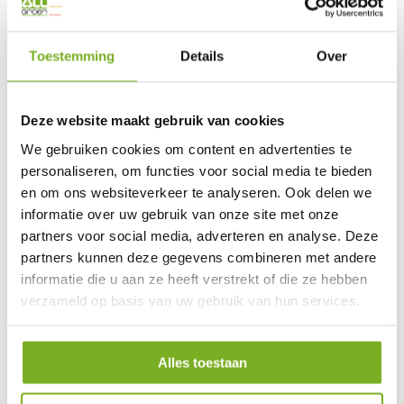
We delen trots onze laatste projecten met u. Klik op één
van de projecten om meer te lezen en de foto’s te
Toestemming
Details
Over
bekijken.
Deze website maakt gebruik van cookies
We gebruiken cookies om content en advertenties te
personaliseren, om functies voor social media te bieden
en om ons websiteverkeer te analyseren. Ook delen we
informatie over uw gebruik van onze site met onze
partners voor social media, adverteren en analyse. Deze
BIGGETJESPARK DORDRECHT
partners kunnen deze gegevens combineren met andere
informatie die u aan ze heeft verstrekt of die ze hebben
26 juni, 2026 | 09:55
verzameld op basis van uw gebruik van hun services.
Biggetjespark Dordrecht Het Biggetjespark is
enkele jaren geleden aangelegd met één
Alles toestaan
duidelijk doel: kinderen laten spelen in
..lees
verder