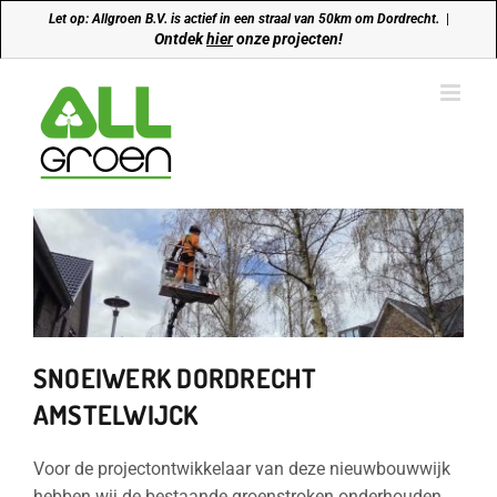
Ga
Let op: Allgroen B.V. is actief in een straal van 50km om Dordrecht.
|
naar
Ontdek
hier
onze projecten!
inhoud
SNOEIWERK DORDRECHT
AMSTELWIJCK
Voor de projectontwikkelaar van deze nieuwbouwwijk
hebben wij de bestaande groenstroken onderhouden