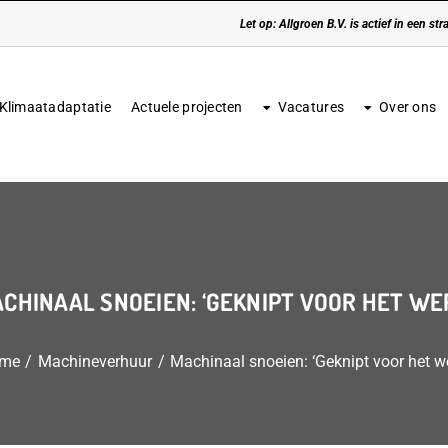
Let op: Allgroen B.V. is actief in een s
Klimaatadaptatie
Actuele projecten
Vacatures
Over ons
CHINAAL SNOEIEN: ‘GEKNIPT VOOR HET WE
me
Machineverhuur
Machinaal snoeien: ‘Geknipt voor het w