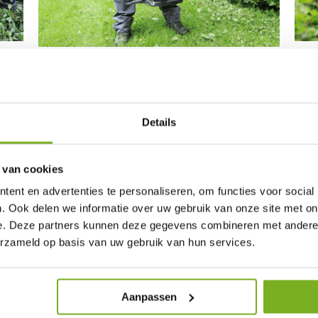
DELEN
Details
eien levert u veel voordelen op. Zo kan het werk een stuk
snelle
ijd!
 van cookies
eet u bovendien zeker dat de veiligheid langs openbare wegen w
ent en advertenties te personaliseren, om functies voor social
. Ook delen we informatie over uw gebruik van onze site met on
nt, op uw perceel of langs de openbare weg? Allgroen bv komt g
e. Deze partners kunnen deze gegevens combineren met andere i
erzameld op basis van uw gebruik van hun services.
?
Aanpassen
er per jaar
te snoeien. Een haag die niet periodiek gesnoeid wo
eg is geplaatst.