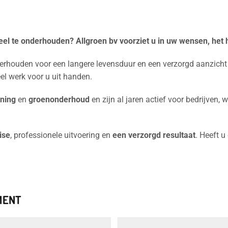
ceel te onderhouden? Allgroen bv voorziet u in uw wensen, het h
rhouden voor een langere levensduur en een verzorgd aanzicht v
eel werk voor u uit handen.
ening
en
groenonderhoud
en zijn al jaren actief voor bedrijven,
ise
, professionele uitvoering en
een verzorgd resultaat
. Heeft 
MENT