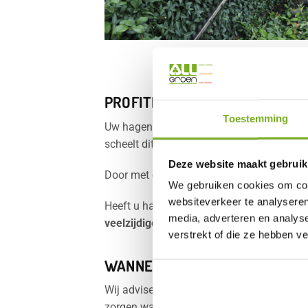
PROFITEER VAN DE VELE VOOR
Toestemming
Uw hagen
machinaal laten knippen
of sno
scheelt dit zelfs meer dan de helft van de t
Deze website maakt gebruik
Door met een specialist in zee te gaan, w
We gebruiken cookies om cont
websiteverkeer te analyseren
Heeft u hagen in beheer langs de slootka
media, adverteren en analys
veelzijdige heggensnoeier
te verzorgen.
verstrekt of die ze hebben v
WANNEER MACHINAAL SNOEIEN
Wij adviseren om uw hagen
minimaal 2 ke
zorgen wanneer deze langs een openbare w