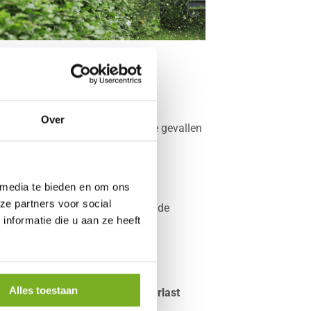
Over
r
uitgevoerd worden. In sommige gevallen
ordt gewaarborgd.
 media te bieden en om ons
ze partners voor social
raag bij u langs om uw haag met de
nformatie die u aan ze heeft
Alles toestaan
rdt, wordt breder en kan voor
overlast