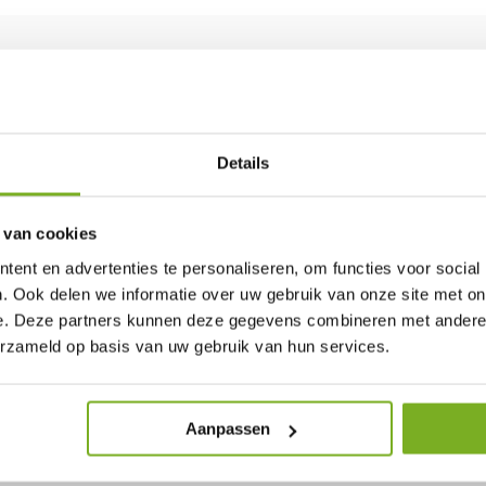
k maken van gespecialiseerde apparatuur. U kunt ons hiervoor i
rrein, oprit of plantsoen weer als nieuw.
Details
 van cookies
ent en advertenties te personaliseren, om functies voor social
. Ook delen we informatie over uw gebruik van onze site met on
e. Deze partners kunnen deze gegevens combineren met andere i
erzameld op basis van uw gebruik van hun services.
N DUURZAAM REINIGEN VAN BESTRATING
Aanpassen
der het milieu te belasten? Allgroen B.V. biedt een professione
gels effectief kunnen reinigen zonder chemische middelen. Deze