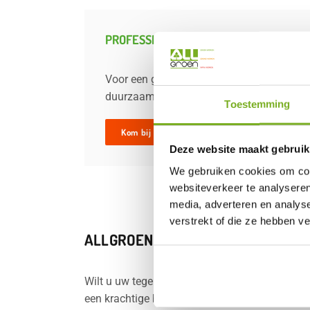
PROFESSIONELE BORSTELSERVICE
Voor een grondige reiniging kunt u gebrui
duurzaam. Binnen no-time is uw bedrijvente
Toestemming
Kom bij mij langs met de borstelmachine!
Deze website maakt gebruik
We gebruiken cookies om cont
websiteverkeer te analyseren
media, adverteren en analys
verstrekt of die ze hebben v
ALLGROEN B.V.: PROFESSIONEEL E
Wilt u uw tegels écht grondig schoonmaken zon
een krachtige borstelmachine waarmee we uw te