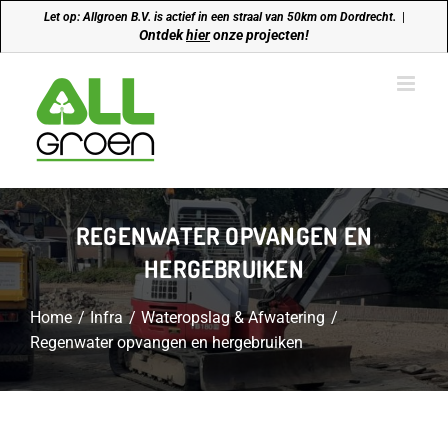
Ga
Let op: Allgroen B.V. is actief in een straal van 50km om Dordrecht.
|
naar
Ontdek
hier
onze projecten!
inhoud
REGENWATER OPVANGEN EN
HERGEBRUIKEN
Home
Infra
Wateropslag & Afwatering
Regenwater opvangen en hergebruiken